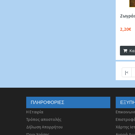
Ζωγράφ
2,20€
Κα
|<
ΠΛΗΡΟΦΟΡΊΕΣ
ΕΞΥΠ
Η Εταιρία
Επικοινων
Τρόπος αποστολής
Επιστροφ
Δήλωση Απορρήτου
Χάρτης Ισ
Όροι Χρήσης
Αγορά Δω