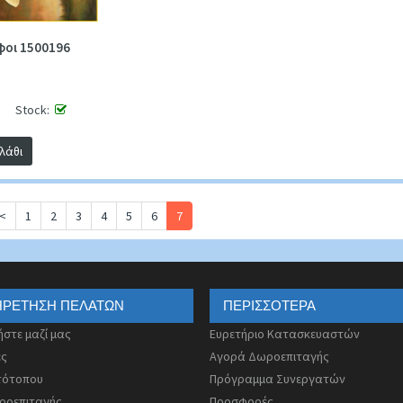
οι 1500196
Stock:
λάθι
<
1
2
3
4
5
6
7
ΗΡΈΤΗΣΗ ΠΕΛΑΤΏΝ
ΠΕΡΙΣΣΌΤΕΡΑ
ήστε μαζί μας
Ευρετήριο Κατασκευαστών
ές
Αγορά Δωροεπιταγής
τότοπου
Πρόγραμμα Συνεργατών
ροεπιταγής
Προσφορές