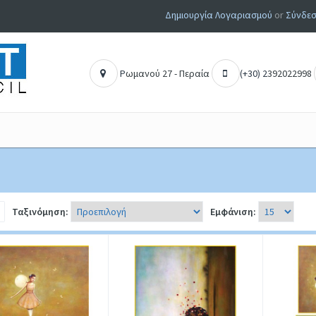
Δημιουργία Λογαριασμού
or
Σύνδεσ
Ρ
ωμανού 27 - Περαία
(+30) 2
392022998
Ταξινόμηση:
Εμφάνιση: