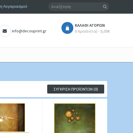
η Λογαριασμού
ΚΑΛΆΘΙ ΑΓΟΡΏΝ
info@decouprint.gr
0 προϊόν(τα) - 0,00€
ΣΎΓΚΡΙΣΗ ΠΡΟΪΌΝΤΩΝ (0)