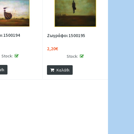
ι 1500194
Ζωγράφοι 1500195
2,20€
Stock:
Stock:
θι
Καλάθι