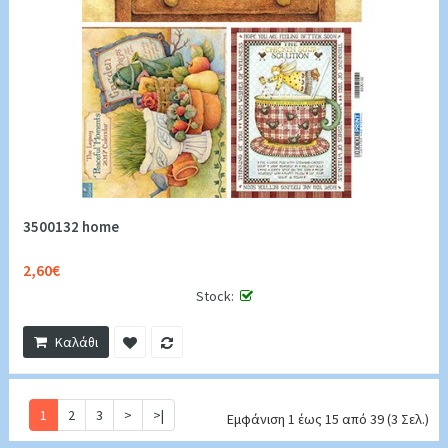
3500132 home
2,60€
Stock:
Καλάθι
1
2
3
>
>|
Εμφάνιση 1 έως 15 από 39 (3 Σελ.)