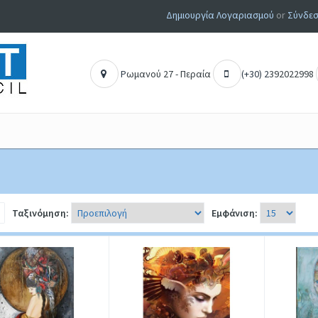
Δημιουργία Λογαριασμού
or
Σύνδεσ
Ρ
ωμανού 27 - Περαία
(+30) 2
392022998
Ταξινόμηση:
Εμφάνιση: