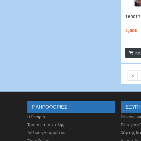
160017
2,60€
Κα
|<
ΠΛΗΡΟΦΟΡΊΕΣ
ΕΞΥΠ
Η Εταιρία
Επικοινων
Τρόπος αποστολής
Επιστροφ
Δήλωση Απορρήτου
Χάρτης Ισ
Όροι Χρήσης
Αγορά Δω