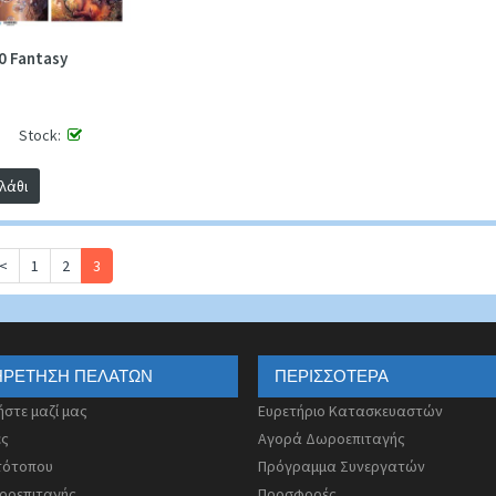
0 Fantasy
Stock:
λάθι
<
1
2
3
ΗΡΈΤΗΣΗ ΠΕΛΑΤΏΝ
ΠΕΡΙΣΣΌΤΕΡΑ
ήστε μαζί μας
Ευρετήριο Κατασκευαστών
ές
Αγορά Δωροεπιταγής
τότοπου
Πρόγραμμα Συνεργατών
ροεπιταγής
Προσφορές