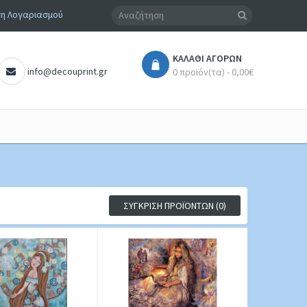
η Λογαριασμού
ΚΑΛΆΘΙ ΑΓΟΡΏΝ
info@decouprint.gr
0 προϊόν(τα) - 0,00€
ΣΎΓΚΡΙΣΗ ΠΡΟΪΌΝΤΩΝ (0)