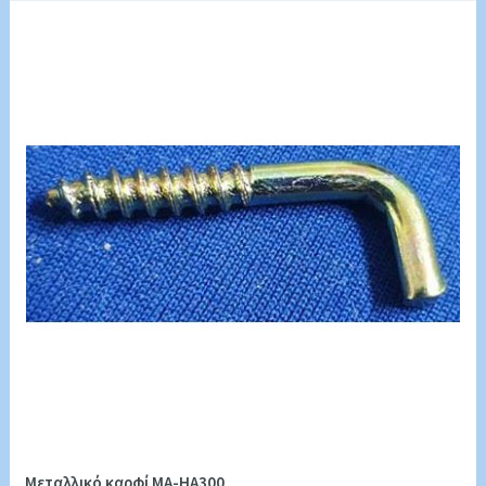
Μεταλλικό καρφί MA-HA300