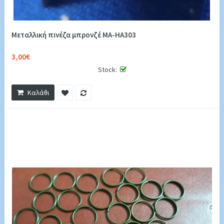
Mεταλλική πινέζα μπρονζέ MA-HA303
3,00€
Stock:
Καλάθι