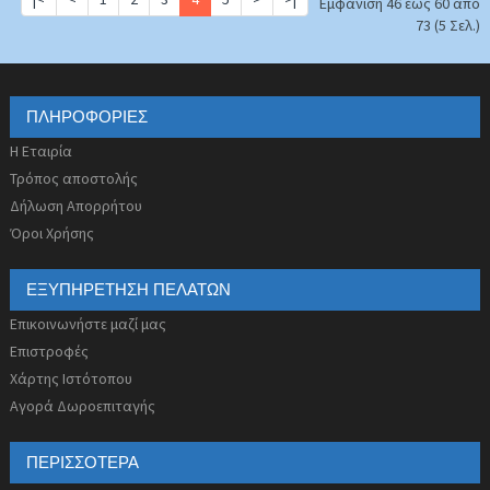
Εμφάνιση 46 έως 60 από
73 (5 Σελ.)
ΠΛΗΡΟΦΟΡΊΕΣ
Η Εταιρία
Τρόπος αποστολής
Δήλωση Απορρήτου
Όροι Χρήσης
ΕΞΥΠΗΡΈΤΗΣΗ ΠΕΛΑΤΏΝ
Επικοινωνήστε μαζί μας
Επιστροφές
Χάρτης Ιστότοπου
Αγορά Δωροεπιταγής
ΠΕΡΙΣΣΌΤΕΡΑ