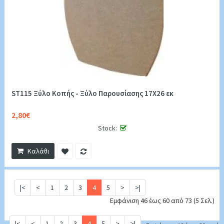
ST115 Ξύλο Κοπής - Ξύλο Παρουσίασης 17Χ26 εκ
2,80€
Stock:
Καλάθι
|<
<
1
2
3
4
5
>
>|
Εμφάνιση 46 έως 60 από 73 (5 Σελ.)
|<
<
1
2
3
4
5
>
>|