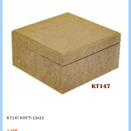
KT147 ΚΟΥΤΙ 13x13
3,60€