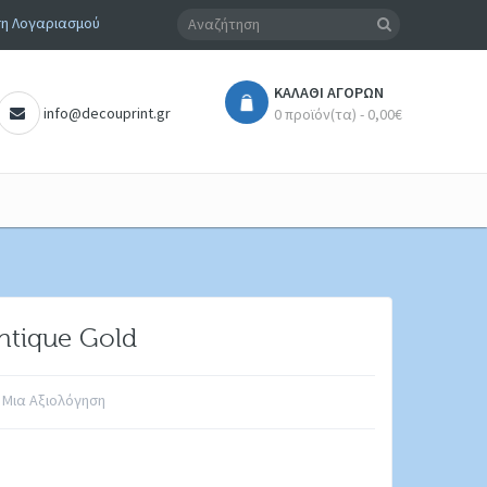
η Λογαριασμού
ΚΑΛΆΘΙ ΑΓΟΡΏΝ
info@decouprint.gr
0 προϊόν(τα) - 0,00€
ntique Gold
 Μια Αξιολόγηση