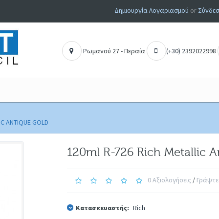
Δημιουργία Λογαριασμού
or
Σύνδεσ
Ρ
ωμανού 27 - Περαία
(+30) 2
392022998
LIC ANTIQUE GOLD
120ml R-726 Rich Metallic A
0 Αξιολογήσεις
/
Γράψτε
Κατασκευαστής:
Rich