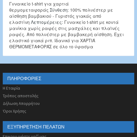
Γυναικείο t-shirt για χαρτιά
θερμομεταφοράς
Σύνθεση:
100% πολυέστερ με
αίσθηση βαμβακιού - Γυριστός γιακάς από
ελαστίνη
Λεπτομέρειες:
Γυναικείο t-shirt με κοντά
μανίκια χωρίς ραφές στις μασχάλες και πλαϊνές
ραφές. Από πολυέστερ με βαμβακερή αίσθηση. Έχει
ελαστικό γιακά ριπ. Ιδανικό για ΧΑΡΤΙΆ
ΘΕΡΜΟΜΕΤΑΦΟΡΆΣ σε όλο το ύφασμα
ΠΛΗΡΟΦΟΡΊΕΣ
Η Εταιρία
Τρόπος αποστολής
Δήλωση Απορρήτου
Όροι Χρήσης
ΕΞΥΠΗΡΈΤΗΣΗ ΠΕΛΑΤΏΝ
Επικοινωνήστε μαζί μας