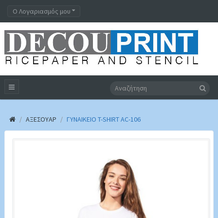
Ο Λογαριασμός μου
ΑΞΕΣΟΥΆΡ
ΓΥΝΑΙΚΕΊΟ T-SHIRT AC-106