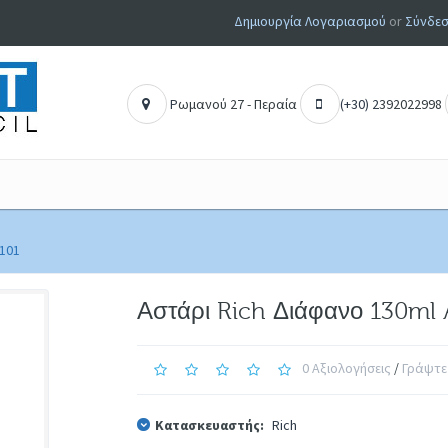
Δημιουργία Λογαριασμού
or
Σύνδεσ
Ρ
ωμανού 27 - Περαία
(+30) 2
392022998
101
Αστάρι Rich Διάφανο 130ml 
0 Αξιολογήσεις
/
Γράψτε
Κατασκευαστής:
Rich