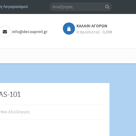
η Λογαριασμού
ΚΑΛΆΘΙ ΑΓΟΡΏΝ
info@decouprint.gr
0 προϊόν(τα) - 0,00€
AS-101
 Μια Αξιολόγηση