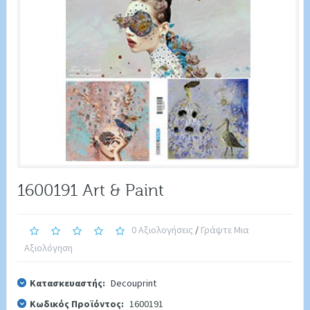
1600191 Art & Paint
0 Αξιολογήσεις
/
Γράψτε Μια
Αξιολόγηση
Κατασκευαστής:
Decouprint
Κωδικός Προϊόντος:
1600191