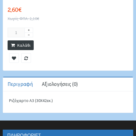
2,60€
Χωρίς ΦΠΑ: 2,10€
Καλάθι
Περιγραφή
Αξιολογήσεις (0)
Ριζόχαρτο Α3 (30Χ42εκ.)
ΠΛΗΡΟΦΟΡΊΕΣ