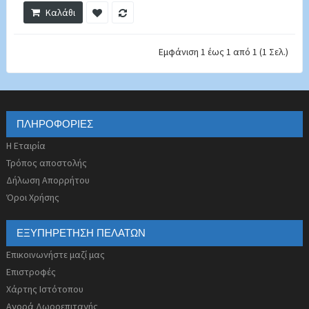
Καλάθι
Εμφάνιση 1 έως 1 από 1 (1 Σελ.)
ΠΛΗΡΟΦΟΡΊΕΣ
Η Εταιρία
Τρόπος αποστολής
Δήλωση Απορρήτου
Όροι Χρήσης
ΕΞΥΠΗΡΈΤΗΣΗ ΠΕΛΑΤΏΝ
Επικοινωνήστε μαζί μας
Επιστροφές
Χάρτης Ιστότοπου
Αγορά Δωροεπιταγής